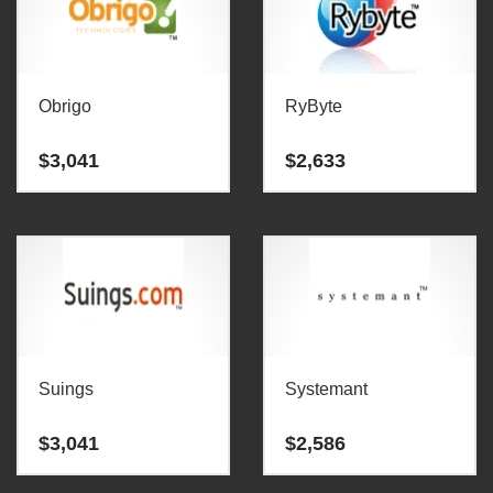
Obrigo
RyByte
$
3,041
$
2,633
Suings
Systemant
$
3,041
$
2,586